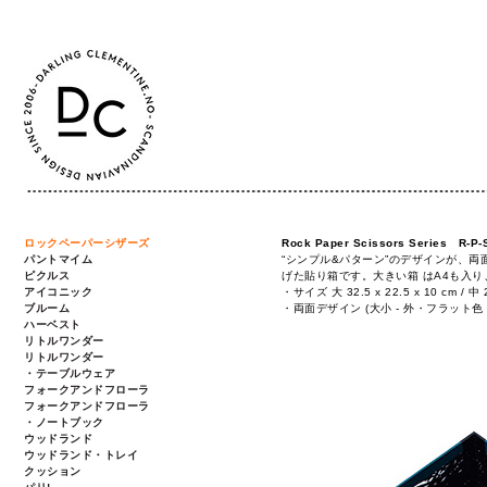
ロックペーパーシザーズ
Rock Paper Scissors Series R
パントマイム
“シンプル&パターン”のデザインが、
ピクルス
げた貼り箱です。大きい箱 はA4も入
アイコニック
・サイズ 大 32.5 x 22.5 x 10 cm / 中 29
ブルーム
・両面デザイン (大小 - 外・フラット色
ハーベスト
リトルワンダー
リトルワンダー
・テーブルウェア
フォークアンドフローラ
フォークアンドフローラ
・ノートブック
ウッドランド
ウッドランド・トレイ
クッション