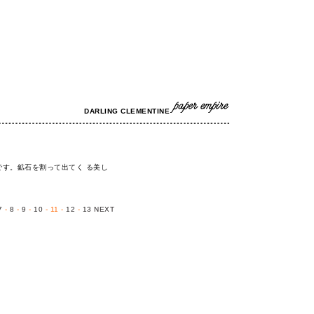
DARLING CLEMENTINE
す。鉱石を割って出てく る美し
7
-
8
-
9
-
10
- 11 -
12
-
13
NEXT