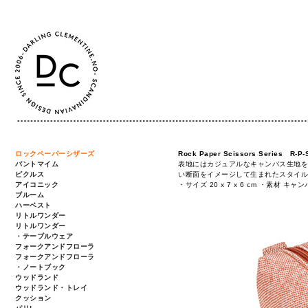
ロックペーパーシザーズ
Rock Paper Scissors Series R
パントマイム
表地にはカジュアルなキャンバス生地を
ピクルス
い断面をイメージして生まれたスタイル
アイコニック
・サイズ 20 x 7 x 6 cm ・素材 
ブルーム
ハーベスト
リトルワンダー
リトルワンダー
・テーブルウェア
フォークアンドフローラ
フォークアンドフローラ
・ノートブック
ウッドランド
ウッドランド・トレイ
クッション