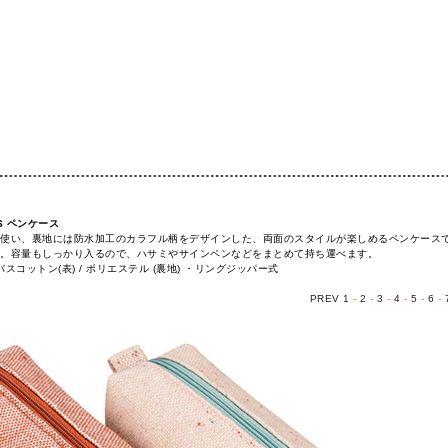
-P-S ペンケース
使い、裏地には防水加工のカラフル柄をデザインした、両面のスタイルが楽しめるペンケースで
。容量もしっかり入るので、ハサミやサインペンなどをまとめて持ち運べます。
キャンバスコットン(表) / ポリエステル (裏地) ・リングジッパー式
PREV
1
-
2
-
3
-
4
-
5
-
6
-