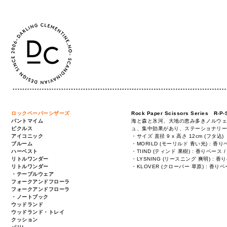
ロックペーパーシザーズ
Rock Paper Scissors Series R
パントマイム
海と森と氷河、大地の恵み多きノルウェ
ピクルス
ュ、集中効果があり、ステーショナリー
アイコニック
・サイズ 直径 9 x 高さ 12cm (フ
ブルーム
・MORILD (モーリルド 青い光) : 
ハーベスト
・TIIND (ティンド 果樹) : 香りベー
リトルワンダー
・LYSNING (リースニング 爽明) :
リトルワンダー
・KLOVER (クローバー 草原) : 香
・テーブルウェア
フォークアンドフローラ
フォークアンドフローラ
・ノートブック
ウッドランド
ウッドランド・トレイ
クッション