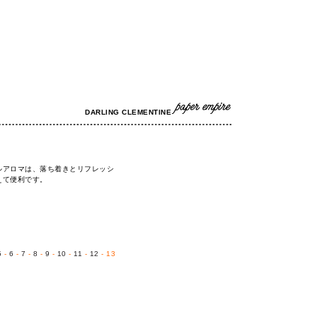
DARLING CLEMENTINE
ルアロマは、落ち着きとリフレッシ
えて便利です。
5
-
6
-
7
-
8
-
9
-
10
-
11
-
12
- 13