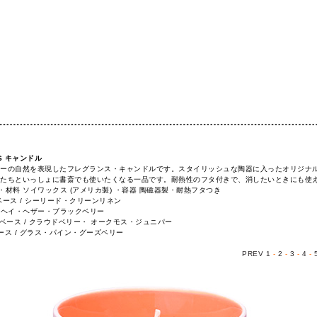
-P-S キャンドル
ーの自然を表現したフレグランス・キャンドルです。スタイリッシュな陶器に入ったオリジナ
たちといっしょに書斎でも使いたくなる一品です。耐熱性のフタ付きで、消したいときにも使
タ込) ・材料 ソイワックス (アメリカ製) ・容器 陶磁器製・耐熱フタつき
香りベース / シーリード・クリーンリネン
ス / ヘイ・ヘザー・ブラックベリー
 香りベース / クラウドベリー・ オークモス・ジュニパー
りベース / グラス・パイン・グーズベリー
PREV
1
-
2
-
3
-
4
-